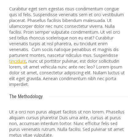
Curabitur eget sem egestas risus condimentum congue
quis id felis. Suspendisse venenatis sem et orci vestibulum
placerat. Phasellus facilisis bibendum malesuada. Ut
ullamcorper dolor nec nunc consectetur viverra. Nulla
facilisi. Proin semper vulputate condimentum. Ut vel orci
sed tellus rhoncus scelerisque non eu erat? Curabitur
venenatis turpis at nisl pharetra, eu tincidunt enim
venenatis. Cum sociis natoque penatibus et magnis dis
parturient montes, nascetur ridiculus mus. Suspendisse
tincidunt
, nunc ut porttitor pulvinar, est dolor sollicitudin
lorem, sit amet vehicula nunc ante nec leo? Lorem ipsum
dolor sit amet, consectetur adipiscing elit. Nullam luctus ut
elit eget gravida. Aenean condimentum nibh nec porta
imperdiet.
The Methodology
Ut a orci non purus aliquet facilisis ut non lorem. Phasellus
aliquam cursus pharetra! Duis urna ante, cursus at purus
non, accumsan interdum tortor. Nunc efficitur felis sed
purus venenatis rutrum. Nulla facilisi. Sed pulvinar sit amet
metus vitae vulputate.