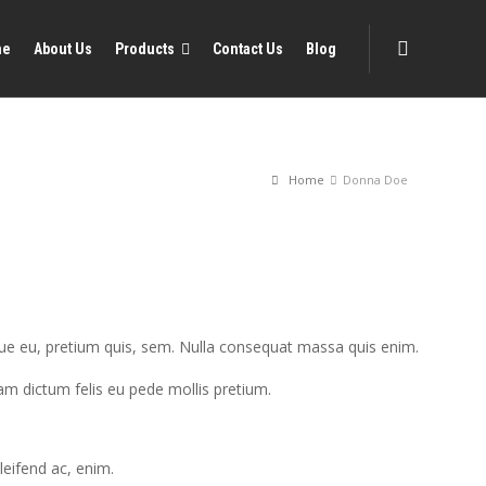
me
About Us
Products
Contact Us
Blog
Home
Donna Doe
que eu, pretium quis, sem. Nulla consequat massa quis enim.
llam dictum felis eu pede mollis pretium.
leifend ac, enim.