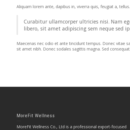
Aliquam lorem ante, dapibus in, viverra quis, feugiat a, tellu
Curabitur ullamcorper ultricies nisi. Nam
libero, sit amet adipiscing sem neque sed i
Maecenas nec odio et ante tincidunt tempus. Donec vitae sapie
sit amet nibh. Donec sodales sagittis magna. Sed consequat
MoreFit Wellness
MoreFit Wellness Co., Ltd is a professional export-focused