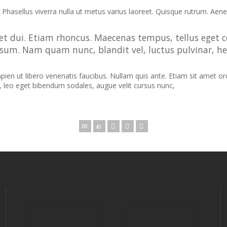
s. Phasellus viverra nulla ut metus varius laoreet. Quisque rutrum. Aenea
 eget dui. Etiam rhoncus. Maecenas tempus, tellus e
psum. Nam quam nunc, blandit vel, luctus pulvinar, hen
n ut libero venenatis faucibus. Nullam quis ante. Etiam sit amet orci 
, leo eget bibendum sodales, augue velit cursus nunc,