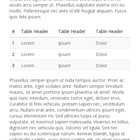
iaculis arcu semper ut. Phasellus vulputate viverra orci eu
mollis. Pellentesque nec ante id elit feugiat aliquam. Fusce
quis felis ipsum.
#
Table Header
Table Header
Table Header
1
Lorem
Ipsum
Dolor
2
Lorem
Ipsum
Dolor
3
Lorem
Ipsum
Dolor
Phasellus semper ipsum ut nulla tempus auctor. Proin ac
mattis ante, eget sodales ante. Nullam semper tincidunt
mauris, sit amet porttitor ipsum pharetra sit amet. Morbi
quis nunc interdum, venenatis tortor eget, dictum eros.
Curabitur id felis vehicula, pretium sapien nec, vestibulum
arcu. Nullam erat ante, condimentum ultrices ipsum eget,
cursus elementum mi. Sed ultricies turpis ut purus
vulputate, et euismod sapien malesuada. Vivamus ex tellus,
dignissim nec vehicula quis, lobortis vel ligula. Sed nec
sapien eu dui scelerisque rutrum. Aenean blandit, ligula ut
sollicitudin sagittis, nunc dolor sagittis elit, sit amet posuere