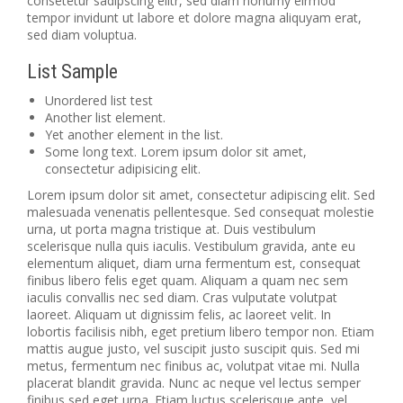
consetetur sadipscing elitr, sed diam nonumy eirmod
tempor invidunt ut labore et dolore magna aliquyam erat,
sed diam voluptua.
List Sample
Unordered list test
Another list element.
Yet another element in the list.
Some long text. Lorem ipsum dolor sit amet,
consectetur adipisicing elit.
Lorem ipsum dolor sit amet, consectetur adipiscing elit. Sed
malesuada venenatis pellentesque. Sed consequat molestie
urna, ut porta magna tristique at. Duis vestibulum
scelerisque nulla quis iaculis. Vestibulum gravida, ante eu
elementum aliquet, diam urna fermentum est, consequat
finibus libero felis eget quam. Aliquam a quam nec sem
iaculis convallis nec sed diam. Cras vulputate volutpat
laoreet. Aliquam ut dignissim felis, ac laoreet velit. In
lobortis facilisis nibh, eget pretium libero tempor non. Etiam
mattis augue justo, vel suscipit justo suscipit quis. Sed mi
metus, fermentum nec finibus ac, volutpat vitae mi. Nulla
placerat blandit gravida. Nunc ac neque vel lectus semper
finibus sed eget urna. Etiam luctus scelerisque ante, vel